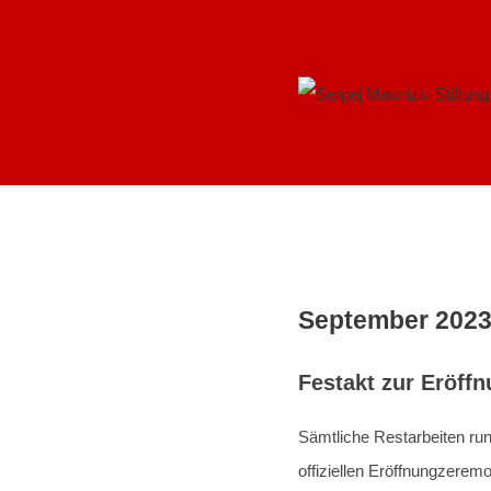
Zum
Inhalt
springen
September 202
Festakt zur Eröf
Sämtliche Restarbeiten r
offiziellen Eröffnungzerem